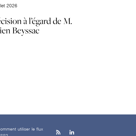
illet 2026
cision à l’égard de M.
lien Beyssac
omment utiliser le flux
SS?