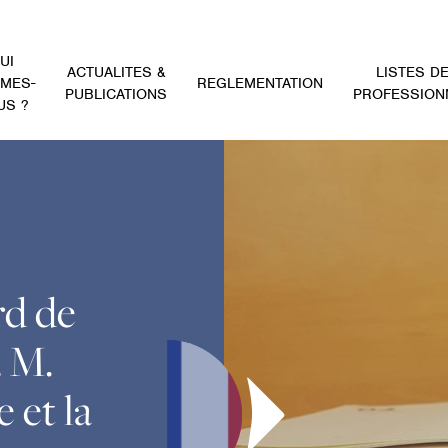
UI
ACTUALITES &
LISTES D
MES-
REGLEMENTATION
PUBLICATIONS
PROFESSION
US ?
rd de
, M.
 et la