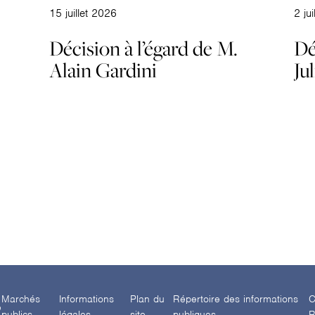
15 juillet 2026
2 ju
Décision à l’égard de M.
Dé
Alain Gardini
Ju
Marchés
Informations
Plan du
Répertoire des informations
C
e
publics
légales
site
publiques
R