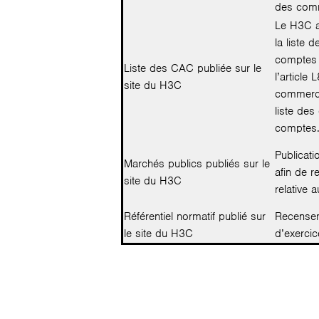
des comm
Le H3C a
la liste 
comptes 
Liste des CAC publiée sur le
l’article
site du H3C
commerce.
liste de
comptes
Publicat
Marchés publics publiés sur le
afin de r
site du H3C
relative 
Référentiel normatif publié sur
Recense
le site du H3C
d’exercic