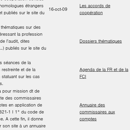
 homologues étrangers
Les accords de
16-oct-09
 publiés sur le site du
coopération
 thématiques sur des
téressant la profession
de l’audit, dites
Dossiers thématiques
…) publiés sur le site du
s séances de la
 restreinte et de la
Agenda de la FR et de la
 statuant sur les cas
FCI
s.
 pour mission dt de
liste des commissaires
tes en application de
Annuaire des
 L821-1 I 1° du code de
commissaires aux
 A cette fin, il donne
comptes
 son site à un annuaire