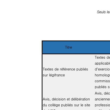
Seuls l
Titre
Textes d
applicab
Textes de référence publiés
d’exercic
sur légifrance
homologué
commissa
publiés s
Avis, déc
Avis, décision et délibération
ancienne
du collège publiés sur le site
professio