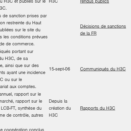
u H3C et publiés sur le
H3C
rendus publics
H3C.
s de sanction prises par
ion restreinte du Haut
Décisions de sanctions
ubliées sur le site du
de la FR
 les conditions prévues
ode de commerce.
ués portant sur
é du H3C, de sa
e, ainsi que sur des
15-sept-06
Communiqués du H3C
ts ayant une incidence
C ou sur le
riat aux comptes.
nnuel, rapport sur le
marché, rapport sur le
Depuis la
f LCB-FT, synthèse du
création du
Rapports du H3C
e de contrôle, autres
H3C
e coopération conclus