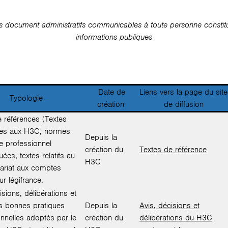
es document administratifs communicables à toute personne constit
informations publiques
Date de
Liens vers la page du site
Typologie
création
de diffusion
e références (Textes
les aux H3C, normes
Depuis la
e professionnel
création du
Textes de référence
es, textes relatifs au
H3C
riat aux comptes
ur légifrance.
isions, délibérations et
s bonnes pratiques
Depuis la
Avis, décisions et
nnelles adoptés par le
création du
délibérations du H3C