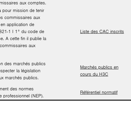
issaires aux comptes.
 pour mission de tenir
des commissaires aux
en application de
 L821-1 I 1° du code de
Liste des CAC inscrits
 A cette fin il publie la
s commissaires aux
.
ion des marchés publics
Marchés publics en
especter la législation
cours du H3C
aux marchés publics.
ment des normes
Référentiel normatif
e professionnel (NEP).