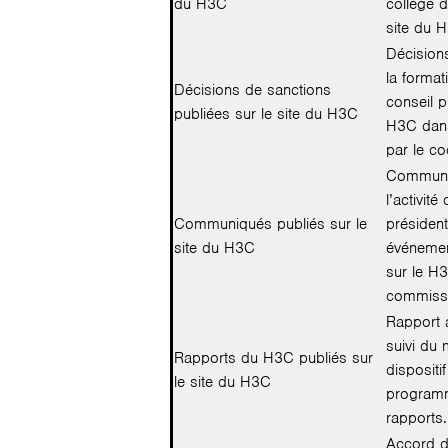
du H3C
collège d
site du 
Décision
la format
Décisions de sanctions
conseil p
publiées sur le site du H3C
H3C dans
par le c
Communiq
l’activit
Communiqués publiés sur le
président
site du H3C
événemen
sur le H3
commissa
Rapport a
suivi du 
Rapports du H3C publiés sur
dispositi
le site du H3C
programm
rapports.
Accord d