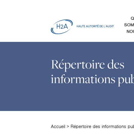
Q
SOM
NO
Répertoire des
informations pu
Accueil
>
Répertoire des informations pu