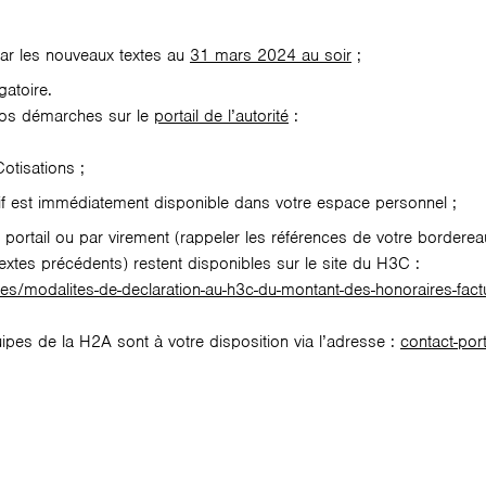
 par les nouveaux textes au
31 mars 2024 au soir
;
atoire.
vos démarches sur le
portail de l’autorité
:
otisations ;
atif est immédiatement disponible dans votre espace personnel ;
 portail ou par virement (rappeler les références de votre bordereau
extes précédents) restent disponibles sur le site du H3C :
es/modalites-de-declaration-au-h3c-du-montant-des-honoraires-fac
uipes de la H2A sont à votre disposition via l’adresse :
contact-por