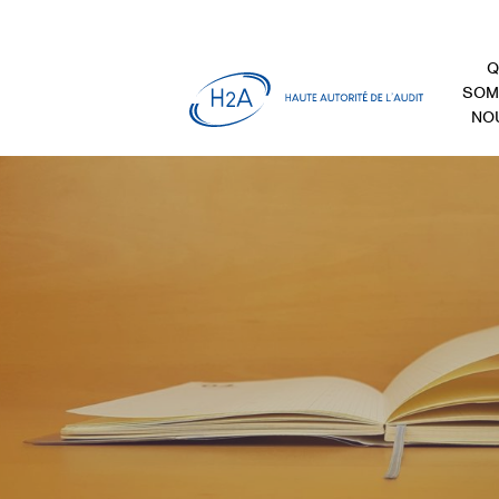
Q
SOM
NO