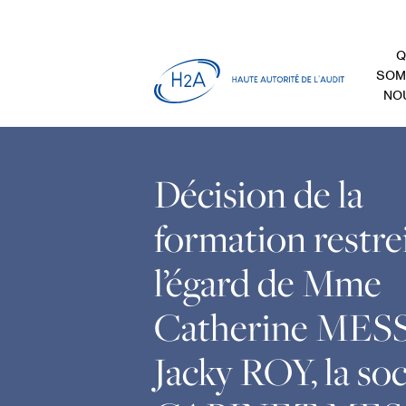
Q
SOM
NO
Décision de la
formation restrei
l’égard de Mme
Catherine MESS
Jacky ROY, la soc