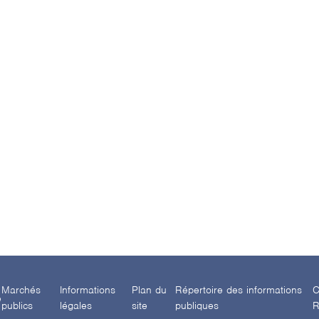
Marchés
Informations
Plan du
Répertoire des informations
C
e
publics
légales
site
publiques
R